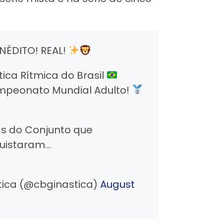
INÉDITO! REAL!
tica Rítmica do Brasil
peonato Mundial Adulto!
as do Conjunto que
quistaram…
tica (@cbginastica)
August