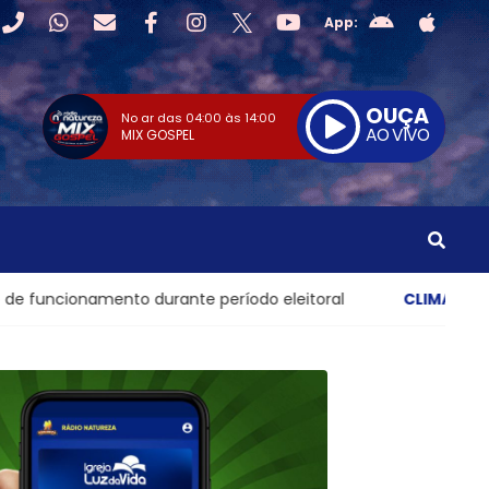
App:
OUÇA
No ar das
04:00
às
14:00
AO VIVO
MIX GOSPEL
 durante período eleitoral
CLIMA
- Ciclone-bomba se fo