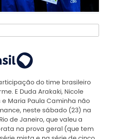
rticipação do time brasileiro
rme. E Duda Arakaki, Nicole
es e Maria Paula Caminha não
mance, neste sábado (23) na
Rio de Janeiro, que valeu a
rata na prova geral (que tem
rie mista e na série de cinco