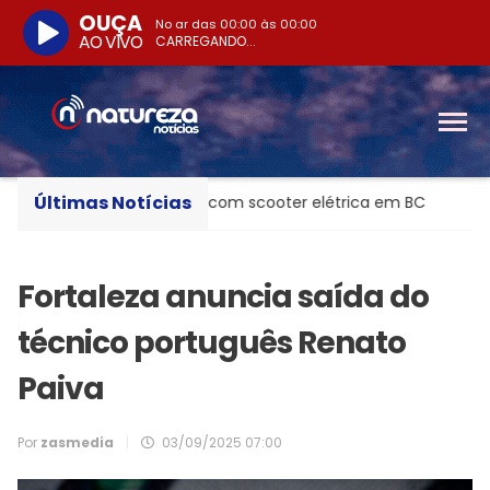
OUÇA
No ar das
00:00
às
00:00
AO VIVO
CARREGANDO...
Últimas Notícias
após bater de frente com scooter elétrica em BC
Mega-
Fortaleza anuncia saída do
técnico português Renato
Paiva
Por
zasmedia
|
03/09/2025 07:00