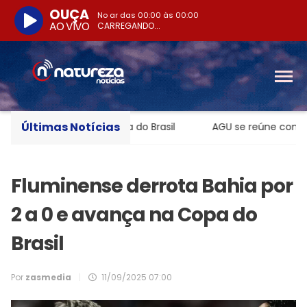
OUÇA
No ar das
00:00
às
00:00
AO VIVO
CARREGANDO...
Últimas Notícias
medalha paralímpica do Brasil
AGU se reúne com Discord
Fluminense derrota Bahia por
2 a 0 e avança na Copa do
Brasil
Por
zasmedia
|
11/09/2025 07:00