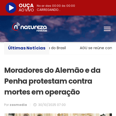
OUÇA
No ar das
00:00
às
00:00
AO VIVO
CARREGANDO...
Últimas Notícias
 medalha paralímpica do Brasil
AGU se reúne com Discor
Moradores do Alemão e da
Penha protestam contra
mortes em operação
Por
zasmedia
|
30/10/2025 07:00