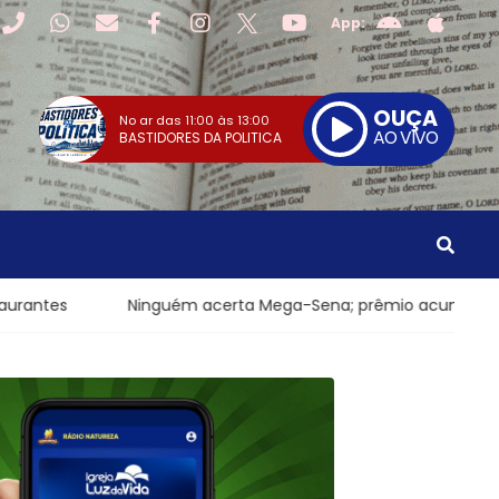
App:
OUÇA
No ar das
11:00
às
13:00
AO VIVO
BASTIDORES DA POLITICA
Ninguém acerta Mega-Sena; prêmio acumula para R$ 165 milh