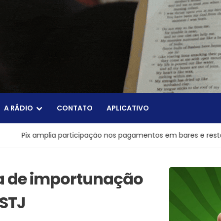
A RÁDIO
CONTATO
APLICATIVO
ia participação nos pagamentos em bares e restaurantes
a de importunação
 STJ