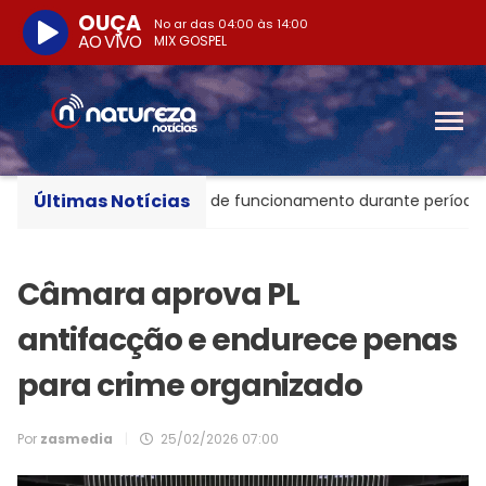
OUÇA
No ar das
04:00
às
14:00
AO VIVO
MIX GOSPEL
Últimas Notícias
 de BC altera horário de funcionamento durante período eleito
Câmara aprova PL
antifacção e endurece penas
para crime organizado
Por
zasmedia
|
25/02/2026 07:00