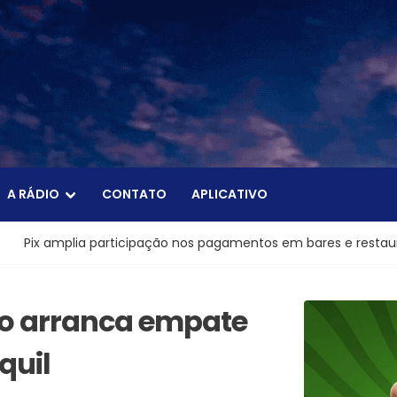
A RÁDIO
CONTATO
APLICATIVO
articipação nos pagamentos em bares e restaurantes
Ni
go arranca empate
quil