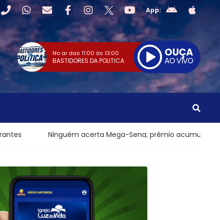
App:
OUÇA
No ar das
11:00
às
13:00
AO VIVO
BASTIDORES DA POLITICA
nguém acerta Mega-Sena; prêmio acumula para R$ 165 milhões