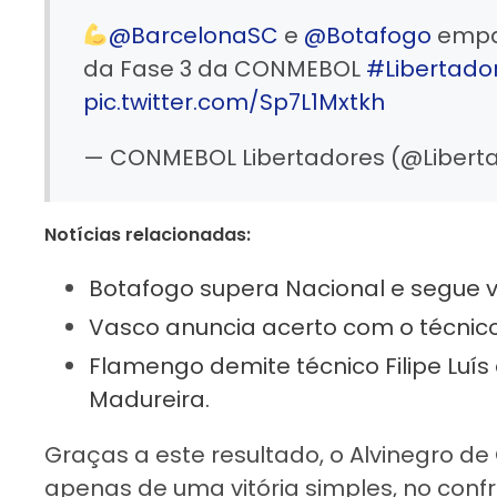
@BarcelonaSC
e
@Botafogo
empat
da Fase 3 da CONMEBOL
#Libertado
pic.twitter.com/Sp7L1Mxtkh
— CONMEBOL Libertadores (@Libert
Notícias relacionadas:
Botafogo supera Nacional e segue v
Vasco anuncia acerto com o técnic
Flamengo demite técnico Filipe Luí
Madureira.
Graças a este resultado, o Alvinegro de
apenas de uma vitória simples, no confr