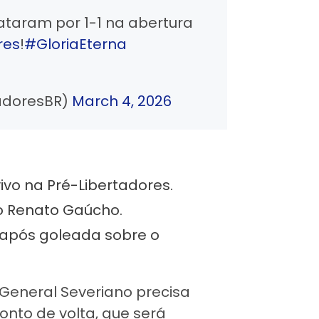
aram por 1-1 na abertura
res
!
#GloriaEterna
adoresBR)
March 4, 2026
ivo na Pré-Libertadores.
o Renato Gaúcho.
s após goleada sobre o
 General Severiano precisa
onto de volta, que será