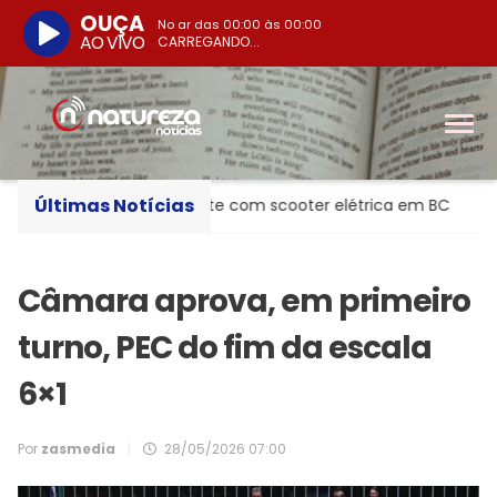
OUÇA
No ar das
00:00
às
00:00
AO VIVO
CARREGANDO...
Últimas Notícias
o após bater de frente com scooter elétrica em BC
Meg
Câmara aprova, em primeiro
turno, PEC do fim da escala
6×1
Por
zasmedia
|
28/05/2026 07:00