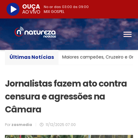
OUÇA
No ar das
03:00
às
09:00
AO VIVO
MIX GOSPEL
Últimas Notícias
o básica no país
Maiores campeões, Cruzeiro e Grêmio v
Jornalistas fazem ato contra
censura e agressões na
Câmara
Por
zasmedia
|
11/12/2025 07:00