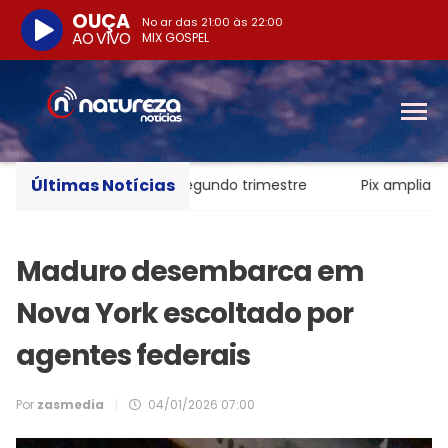
OUÇA
No ar das
21:00
às
22:00
AO VIVO
MIX GOSPEL
Últimas Notícias
ido de R$ 52,4 bi no segundo trimestre
Pix amplia partic
Maduro desembarca em
Nova York escoltado por
agentes federais
Por
zasmedia
|
04/01/2026 07:00