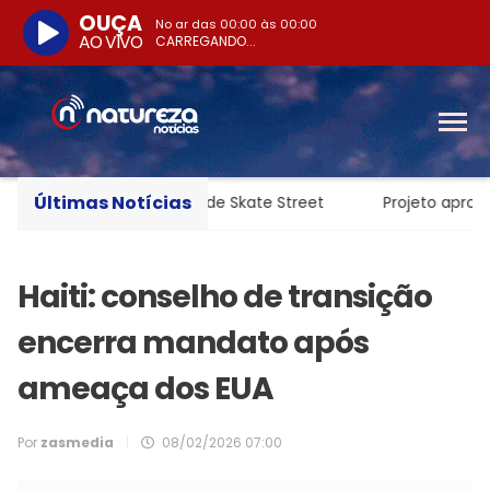
OUÇA
No ar das
00:00
às
00:00
AO VIVO
CARREGANDO...
Últimas Notícias
Liga Internacional de Skate Street
Projeto aproxima co
Haiti: conselho de transição
encerra mandato após
ameaça dos EUA
Por
zasmedia
|
08/02/2026 07:00