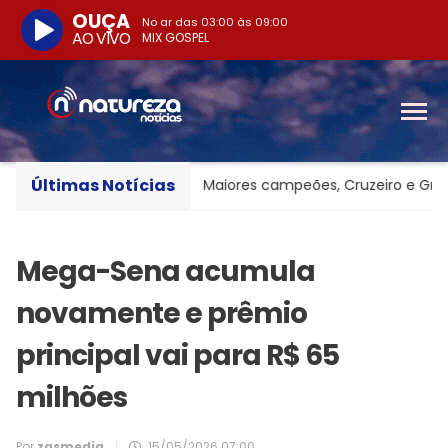
OUÇA
No ar das
03:00
às
09:00
AO VIVO
MIX GOSPEL
Últimas Notícias
o básica no país
Maiores campeões, Cruzeiro e Grêmio v
Mega-Sena acumula
novamente e prêmio
principal vai para R$ 65
milhões
Por
zasmedia
|
15/05/2026 07:00