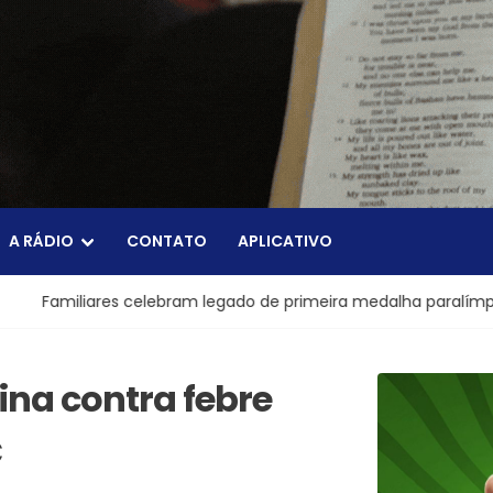
A RÁDIO
CONTATO
APLICATIVO
 celebram legado de primeira medalha paralímpica do Brasil
ina contra febre
C