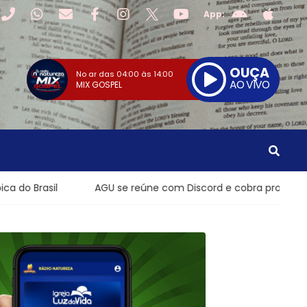
App:
OUÇA
No ar das
04:00
às
14:00
AO VIVO
MIX GOSPEL
AGU se reúne com Discord e cobra proteção de crianças na